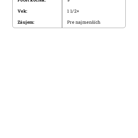
Vek
:
1 1/2+
Záujem
:
Pre najmenších