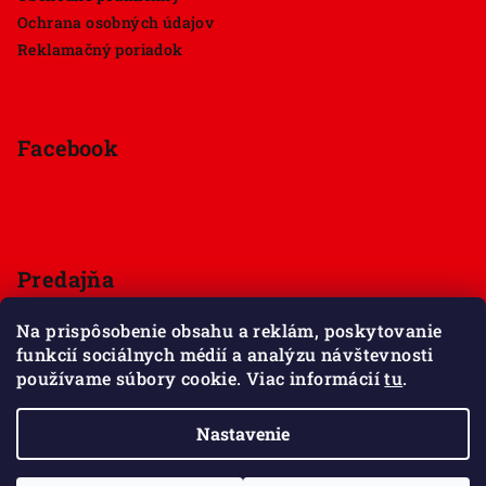
Ochrana osobných údajov
Reklamačný poriadok
Facebook
Predajňa
Štúrova 33, 949 01 Nitra
Na prispôsobenie obsahu a reklám, poskytovanie
Pondelok - Sobota 9:00 - 18:00
funkcií sociálnych médií a analýzu návštevnosti
Nedeľa - zatvorené
používame súbory cookie. Viac informácií
tu
.
Zobraziť mapu
Nastavenie
Copyright 2026
Maxov svet kociek
. Všetky práva
vyhradené.
Upraviť nastavenie cookies