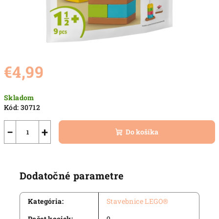
€4,99
Jednotková
Skladom
cena:
Kód:
30712
−
+
Do košíka
Dodatočné parametre
Kategória
:
Stavebnice LEGO®
Počet kociek
:
9