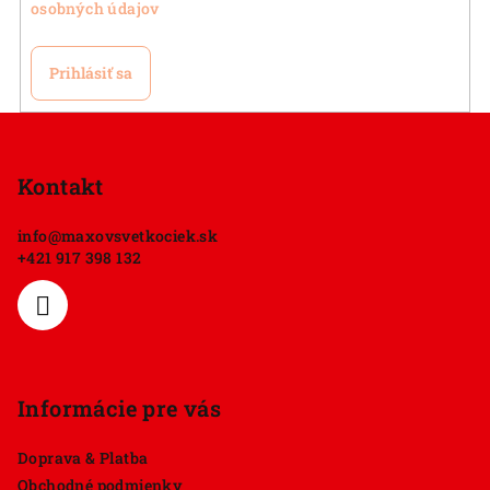
osobných údajov
Prihlásiť sa
Z
á
p
Kontakt
ä
info
@
maxovsvetkociek.sk
t
+421 917 398 132
i
e
Informácie pre vás
Doprava & Platba
Obchodné podmienky