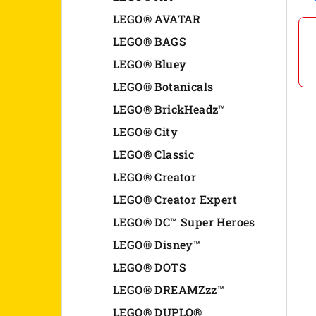
n
LEGO® AVATAR
LEGO® BAGS
e
LEGO® Bluey
l
LEGO® Botanicals
LEGO® BrickHeadz™
LEGO® City
LEGO® Classic
LEGO® Creator
LEGO® Creator Expert
LEGO® DC™ Super Heroes
LEGO® Disney™
LEGO® DOTS
LEGO® DREAMZzz™
LEGO® DUPLO®