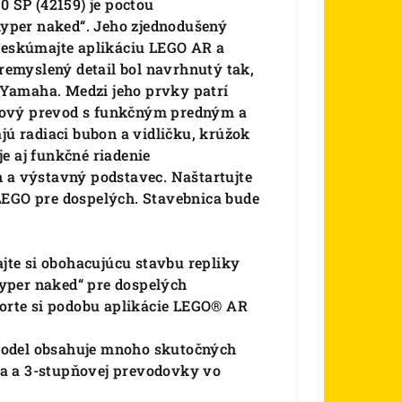
 SP (42159) je poctou
yper naked“. Jeho zjednodušený
Preskúmajte aplikáciu LEGO AR a
premyslený detail bol navrhnutý tak,
Yamaha. Medzi jeho prvky patrí
zový prevod s funkčným predným a
 radiaci bubon a vidličku, krúžok
e aj funkčné riadenie
n a výstavný podstavec. Naštartujte
LEGO pre dospelých. Stavebnica bude
te si obohacujúcu stavbu repliky
yper naked“ pre dospelých
vorte si podobu aplikácie LEGO® AR
model obsahuje mnoho skutočných
a a 3-stupňovej prevodovky vo