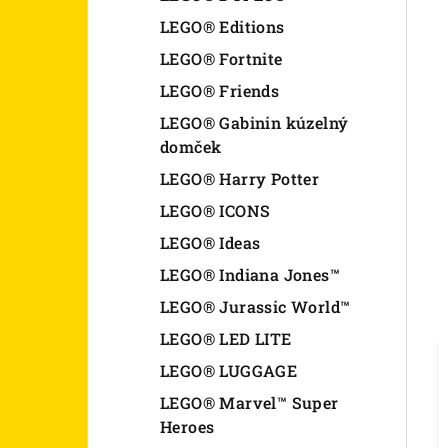
LEGO® Editions
LEGO® Fortnite
LEGO® Friends
LEGO® Gabinin kúzelný
domček
LEGO® Harry Potter
LEGO® ICONS
LEGO® Ideas
LEGO® Indiana Jones™
LEGO® Jurassic World™
LEGO® LED LITE
LEGO® LUGGAGE
LEGO® Marvel™ Super
Heroes