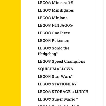
LEGO® Minecraft®
LEGO® Minifigures
LEGO® Minions
LEGO® NINJAGO®
LEGO® One Piece
LEGO® Pokémon
LEGO® Sonic the
Hedgehog™
LEGO® Speed Champions
SQUISHMALLOWS
LEGO® Star Wars™
LEGO® STATIONERY
LEGO® STORAGE a LUNCH
LEGO® Super Mario™