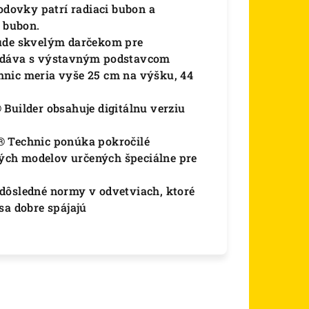
dovky patrí radiaci bubon a
ý bubon.
bude skvelým darčekom pre
odáva s výstavným podstavcom
hnic meria vyše 25 cm na výšku, 44
Builder obsahuje digitálnu verziu
® Technic ponúka pokročilé
ľných modelov určených špeciálne pre
dôsledné normy v odvetviach, ktoré
sa dobre spájajú