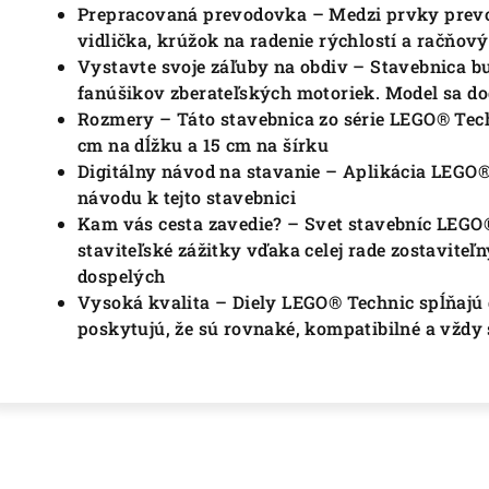
Prepracovaná prevodovka – Medzi prvky prevo
vidlička, krúžok na radenie rýchlostí a račňov
Vystavte svoje záľuby na obdiv – Stavebnica 
fanúšikov zberateľských motoriek.
Model sa d
Rozmery – Táto stavebnica zo série LEGO® Tec
cm na dĺžku a 15 cm na šírku
Digitálny návod na stavanie – Aplikácia LEGO® 
návodu k tejto stavebnici
Kam vás cesta zavedie?
– Svet stavebníc LEGO
staviteľské zážitky vďaka celej rade zostavite
dospelých
Vysoká kvalita – Diely LEGO® Technic spĺňajú 
poskytujú, že sú rovnaké, kompatibilné a vždy 