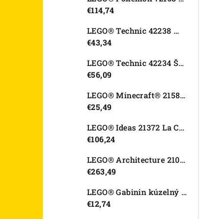
€114,74
LEGO® Technic 42238 Motorka Ducati Desmo450 MX Factory
€43,34
LEGO® Technic 42234 Športové auto Dodge Viper GTS-R
€56,09
LEGO® Minecraft® 21582 Kurací džokej
€25,49
LEGO® Ideas 21372 La Catrina
€106,24
LEGO® Architecture 21067 Tower Bridge
€263,49
LEGO® Gabinin kúzelný domček 11212 Záhradný domček Víly mačičky
€12,74