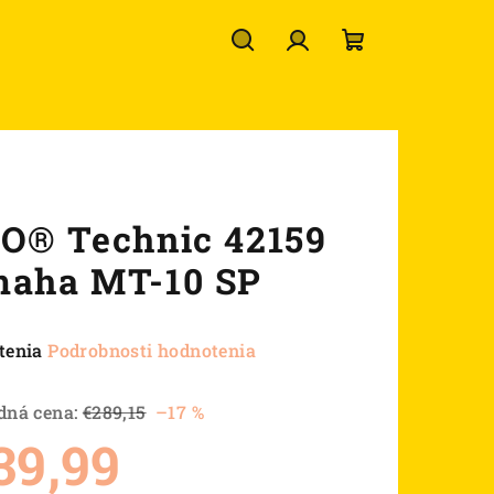
Hľadať
Prihlásenie
Nákupný
košík
O® Technic 42159
aha MT-10 SP
né
tenia
Podrobnosti hodnotenia
nie
u
dná cena:
€289,15
–17 %
39,99