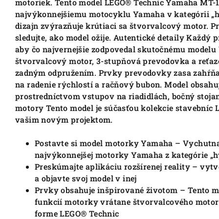
motoriek. Tento model LEGO® Technic Yamaha MT-10
najvýkonnejšiemu motocyklu Yamaha v kategórii „h
dizajn zvýrazňuje krútiaci sa štvorvalcový motor. 
sledujte, ako model ožije. Autentické detaily Každý 
aby čo najvernejšie zodpovedal skutočnému modelu 
štvorvalcový motor, 3-stupňová prevodovka a reťa
zadným odpružením. Prvky prevodovky zasa zahŕňajú
na radenie rýchlostí a račňový bubon. Model obsahuj
prostredníctvom vstupov na riadidlách, bočný stoja
motory Tento model je súčasťou kolekcie stavebníc 
vašim novým projektom.
Postavte si model motorky Yamaha – Vychutnaj
najvýkonnejšej motorky Yamaha z kategórie „h
Preskúmajte aplikáciu rozšírenej reality – vyt
a objavte svoj model v inej
Prvky obsahuje inšpirované životom – Tento 
funkcií motorky vrátane štvorvalcového motor
forme LEGO® Technic