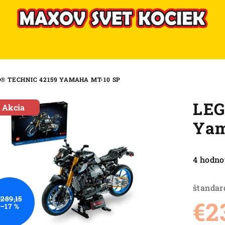
® TECHNIC 42159 YAMAHA MT-10 SP
LEG
Akcia
Yam
Priemer
4 hodno
hodnote
produkt
štandar
je
€289,15
€2
–17 %
5,0
z