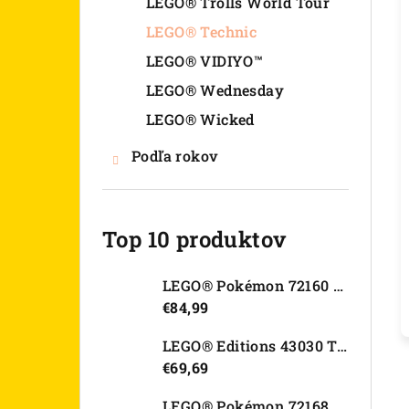
LEGO® Trolls World Tour
LEGO® Technic
LEGO® VIDIYO™
LEGO® Wednesday
LEGO® Wicked
Podľa rokov
Top 10 produktov
LEGO® Pokémon 72160 Arcanine
€84,99
LEGO® Editions 43030 Tajná skrýša Olivie Rodrigo
€69,69
LEGO® Pokémon 72168 Rayquaza