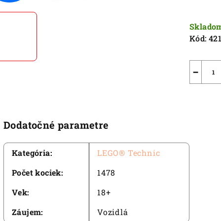
5
Jednot
hviezdič
cena:
Sklado
Kód:
42
−
Dodatočné parametre
Kategória
:
LEGO® Technic
Počet kociek
:
1478
Vek
:
18+
Záujem
:
Vozidlá